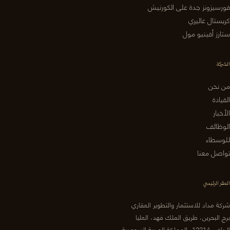
فورسيزونز جدة على الكورنيش
كريستال غاليري
ستارز أفينيو مول
الشركة
من نحن
القيادة
الأخبار
الوظائف
للوسطاء
تواصل معنا
المقر الرئيسي
شركة مداد للاستثمار والتطوير العقاري
برج البحرين، طريق الملك فهد، العليا
الرياض 12214، المملكة العربية السعودية