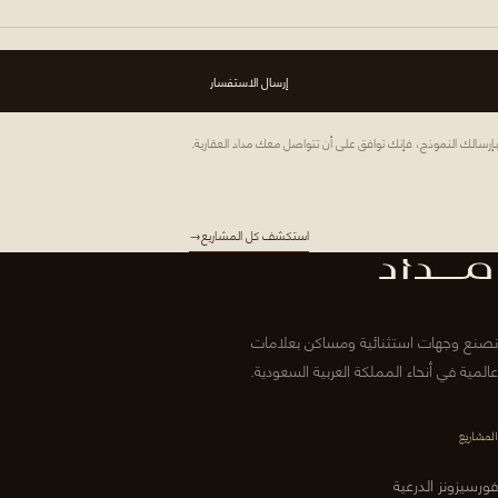
إرسال الاستفسار
بإرسالك النموذج، فإنك توافق على أن تتواصل معك مداد العقارية.
استكشف كل المشاريع
→
نصنع وجهات استثنائية ومساكن بعلامات
عالمية في أنحاء المملكة العربية السعودية.
المشاريع
فورسيزونز الدرعية