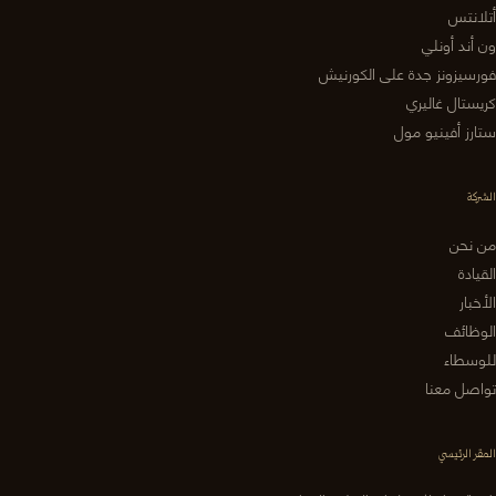
أتلانتس
ون أند أونلي
فورسيزونز جدة على الكورنيش
كريستال غاليري
ستارز أفينيو مول
الشركة
من نحن
القيادة
الأخبار
الوظائف
للوسطاء
تواصل معنا
المقر الرئيسي