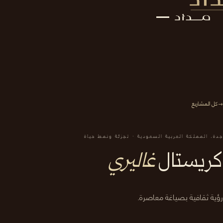
←
كل المشاريع
جدة، المملكة العربية السعودية · تجزئة ونمط حياة
كريستال
غاليري
رؤية ثقافية بصياغة معاصرة.