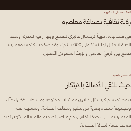
نظرة عامة على المشروع
رؤية ثقافية بصياغة معاصرة
في قلب جدة، تتهيّأ كريستال غاليري لتصبح وجهة راقية للتجزئة ونمط
الحياة لا مثيل لها. تمتدّ على 55,000 م²، وقد صمّمت كتحفة معمارية
تجمع بين الرقيّ العالمي والإرث السعودي الأصيل.
التصميم والفكرة
حيث تلتقي الأصالة بالابتكار
يدمج تصميم كريستال غاليري ممشيات مفتوحة ومساحات خضراء غنّاء
ومجموعة منتقاة بعناية من متاجر ومطاعم الفخامة. وتستلهم لغته
المعمارية من إرث جدة الثقافي، مع عناصر تصميم عالمية المستوى تعيد
تعريف تجربة التجزئة الحضرية.