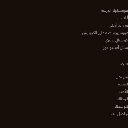
فورسيزونز الدرعية
أتلانتس
ون أند أونلي
فورسيزونز جدة على الكورنيش
كريستال غاليري
ستارز أفينيو مول
الشركة
من نحن
القيادة
الأخبار
الوظائف
للوسطاء
تواصل معنا