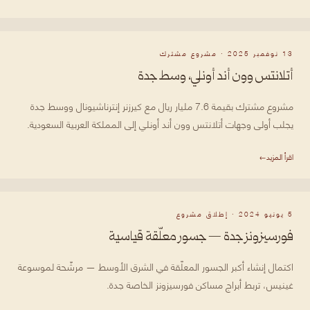
13 نوفمبر 2025 · مشروع مشترك
أتلانتس وون أند أونلي، وسط جدة
مشروع مشترك بقيمة 7.6 مليار ريال مع كيرزنر إنترناشيونال ووسط جدة
يجلب أولى وجهات أتلانتس وون أند أونلي إلى المملكة العربية السعودية.
اقرأ المزيد
→
5 يونيو 2024 · إطلاق مشروع
فورسيزونز جدة — جسور معلّقة قياسية
اكتمال إنشاء أكبر الجسور المعلّقة في الشرق الأوسط — مرشّحة لموسوعة
غينيس، تربط أبراج مساكن فورسيزونز الخاصة جدة.