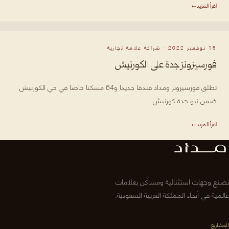
اقرأ المزيد
→
15 نوفمبر 2022 · شراكة علامة تجارية
فورسيزونز جدة على الكورنيش
تطلق فورسيزونز ومداد فندقا جديدا و64 مسكنا خاصا في حي الكورنيش
ضمن نيو جدة كورنيش.
اقرأ المزيد
→
نصنع وجهات استثنائية ومساكن بعلامات
عالمية في أنحاء المملكة العربية السعودية.
المشاريع